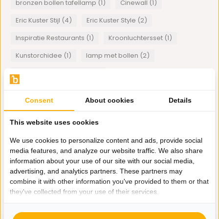
bronzen bollen tafellamp (1)
Cinewall (1)
Eric Kuster Stijl (4)
Eric Kuster Style (2)
Inspiratie Restaurants (1)
Kroonluchtersset (1)
Kunstorchidee (1)
lamp met bollen (2)
lamp met bollen staand (1)
metropolitan luxury meubels (1)
Consent
About cookies
Details
Meubelzaak Bazaaronline (1)
This website uses cookies
Mohammed Ali Spiegellijst (1)
Panter beeld (1)
We use cookies to personalize content and ads, provide social
Plexiglas art (1)
Tips Eric Kuster Stijl (1)
media features, and analyze our website traffic. We also share
visgraat meubelen (1)
Wanddecoratie (1)
information about your use of our site with our social media,
advertising, and analytics partners. These partners may
combine it with other information you've provided to them or that
1
van
1
artikelen
they've collected from your use of their services.