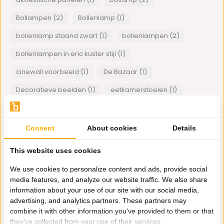
Bollampen (2)
Bollenlamp (1)
bollenlamp staand zwart (1)
bollenlampen (2)
bollenlampen in eric kuster stijl (1)
cinewall voorbeeld (1)
De Bazaar (1)
Decoratieve beelden (1)
eetkamerstoelen (1)
Eric Kuster Stijl (4)
Eric Kuster Style (2)
Goedkope kroonluchters (1)
Gorilla beeld (1)
Consent
About cookies
Details
lamp met bollen (2)
lamp met bollen voet brons (1)
This website uses cookies
Minimalistische interieur (1)
Plexiglas art (1)
We use cookies to personalize content and ads, provide social
Smoke hanglamp glas (1)
spiegel meubelen (1)
media features, and analyze our website traffic. We also share
information about your use of our site with our social media,
staande lamp met bollen (1)
Velvet Bankstellen (1)
advertising, and analytics partners. These partners may
combine it with other information you've provided to them or that
visgraat motief eettafel (1)
Wanddecoratie (1)
they've collected from your use of their services.