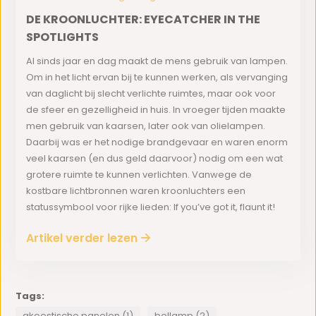
DE KROONLUCHTER: EYECATCHER IN THE
SPOTLIGHTS
Al sinds jaar en dag maakt de mens gebruik van lampen.
Om in het licht ervan bij te kunnen werken, als vervanging
van daglicht bij slecht verlichte ruimtes, maar ook voor
de sfeer en gezelligheid in huis. In vroeger tijden maakte
men gebruik van kaarsen, later ook van olielampen.
Daarbij was er het nodige brandgevaar en waren enorm
veel kaarsen (en dus geld daarvoor) nodig om een wat
grotere ruimte te kunnen verlichten. Vanwege de
kostbare lichtbronnen waren kroonluchters een
statussymbool voor rijke lieden: If you’ve got it, flaunt it!
Artikel verder lezen
Tags:
akoestische panelen (1)
bollamp (2)