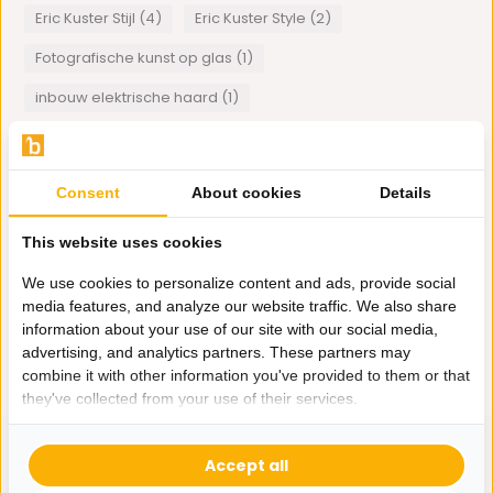
Eric Kuster Stijl (4)
Eric Kuster Style (2)
Fotografische kunst op glas (1)
inbouw elektrische haard (1)
Inspiratie Eric Kuster Stijl (1)
Japandi tv meubels (1)
Kunsttakken (1)
lamp met bollen (2)
Consent
About cookies
Details
luxe maatwerk (1)
Plexiglas art (1)
This website uses cookies
schelpenvazen (1)
spiegelmeubels (1)
Tagine (1)
We use cookies to personalize content and ads, provide social
Wanddecoratie (1)
Wandlampen (1)
media features, and analyze our website traffic. We also share
information about your use of our site with our social media,
1
van
1
artikelen
advertising, and analytics partners. These partners may
combine it with other information you've provided to them or that
they've collected from your use of their services.
Accept all