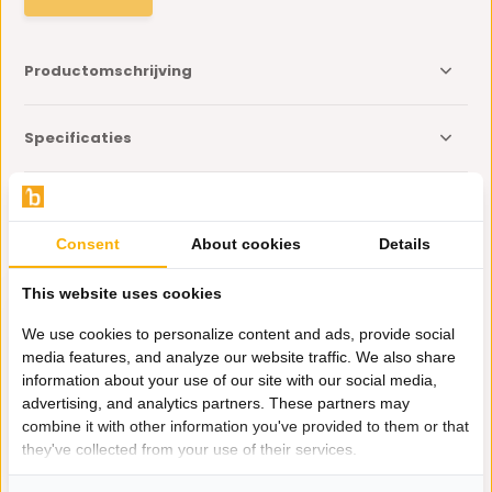
Productomschrijving
Specificaties
Delen
Consent
About cookies
Details
Eerder bekeken door jou
This website uses cookies
We use cookies to personalize content and ads, provide social
media features, and analyze our website traffic. We also share
information about your use of our site with our social media,
advertising, and analytics partners. These partners may
Theeglazen Aydin -
combine it with other information you've provided to them or that
165 ml - set van 6
they've collected from your use of their services.
9,95