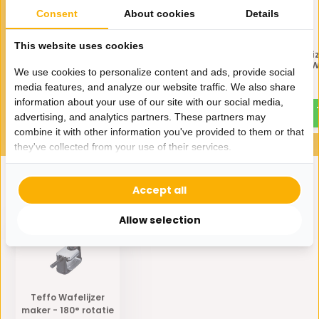
Consent
About cookies
Details
This website uses cookies
Teffo Wafelijzer maker - 180°
Teffo Pizza Maker - Pi
rotatie - rond
Elektrische Oven - W
We use cookies to personalize content and ads, provide social
media features, and analyze our website traffic. We also share
34,95
99,-
44,95
information about your use of our site with our social media,
advertising, and analytics partners. These partners may
combine it with other information you've provided to them or that
they've collected from your use of their services.
Accept all
Eerder bekeken door jou
Allow selection
Teffo Wafelijzer
maker - 180° rotatie