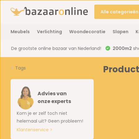
Alle categorieën
Meubels
Verlichting
Woondecoratie
Slapen
K
De grootste online bazaar van Nederland!
2000m2
sh
Produc
Tags
Advies van
onze experts
Kom je er zelf toch niet
helemaal uit? Geen probleem!
Klantenservice >