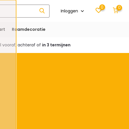
0
0
Inloggen
rt
Raamdecoratie
 vooraf, achteraf of
in 3 termijnen