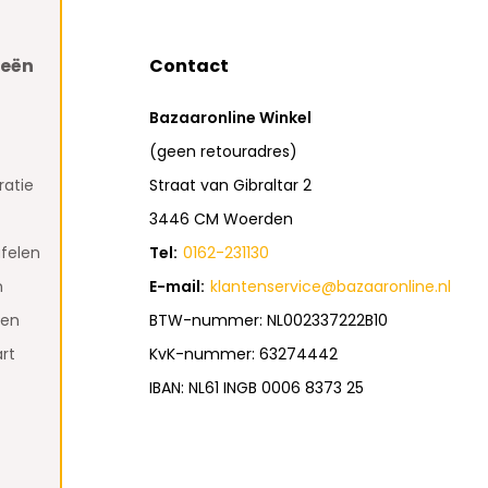
ieën
Contact
Bazaaronline Winkel
(geen retouradres)
atie
Straat van Gibraltar 2
3446 CM Woerden
felen
Tel:
0162-231130
n
E-mail:
klantenservice@bazaaronline.nl
den
BTW-nummer: NL002337222B10
rt
KvK-nummer: 63274442
IBAN: NL61 INGB 0006 8373 25