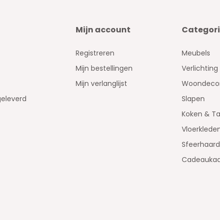
Mijn account
Categor
Registreren
Meubels
Mijn bestellingen
Verlichting
Mijn verlanglijst
Woondecor
geleverd
Slapen
Koken & Ta
Vloerklede
Sfeerhaar
Cadeaukaa