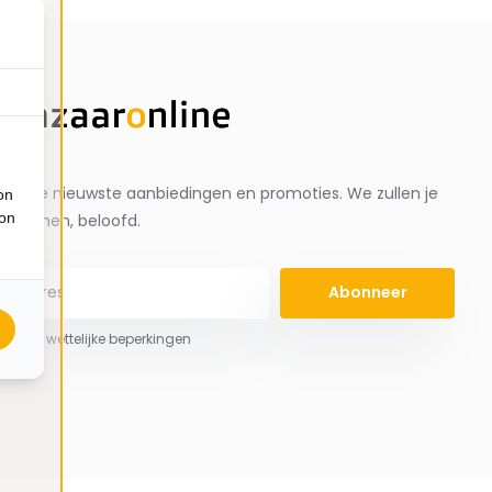
ng de nieuwste aanbiedingen en promoties. We zullen je
on
ion
spammen, beloofd.
Abonneer
 hier de wettelijke beperkingen