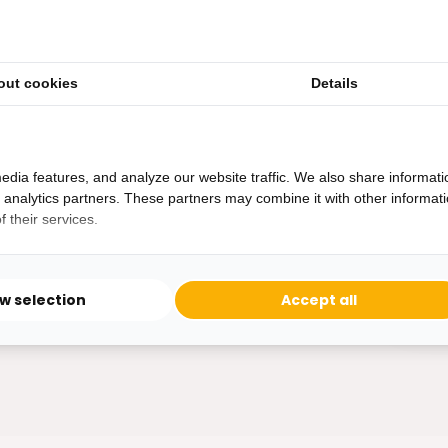
out cookies
Details
Heb je een vraag?
Binnen 24 uur antwoord op je vraag!
Ontva
edia features, and analyze our website traffic. We also share informati
Bereikbaar van ma - vr 10:00 tot 17:00
d analytics partners. These partners may combine it with other informat
niet 
 their services.
0162-231130
klantenservice@bazaaronline.nl
ow selection
Accept all
* Lees