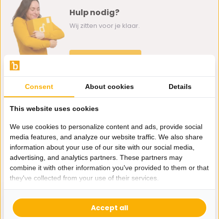
Hulp nodig?
Wij zitten voor je klaar.
Whatsapp ons
0162-231130
Consent
About cookies
Details
klantenservice@bazaaronline.nl
This website uses cookies
We use cookies to personalize content and ads, provide social
media features, and analyze our website traffic. We also share
information about your use of our site with our social media,
Ontvang de nieuwste aanbiedingen en promoties. We zullen
advertising, and analytics partners. These partners may
je niet spammen, beloofd.
combine it with other information you've provided to them or that
they've collected from your use of their services.
Abonneer
Accept all
* Lees hier de wettelijke beperkingen