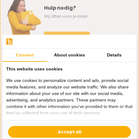
Hulp nodig?
Wij zitten voor je klaar.
Whatsapp ons
0162-231130
Consent
About cookies
Details
klantenservice@bazaaronline.nl
This website uses cookies
We use cookies to personalize content and ads, provide social
media features, and analyze our website traffic. We also share
information about your use of our site with our social media,
Ontvang de nieuwste aanbiedingen en promoties. We zullen
advertising, and analytics partners. These partners may
je niet spammen, beloofd.
combine it with other information you've provided to them or that
they've collected from your use of their services.
Abonneer
Accept all
* Lees hier de wettelijke beperkingen