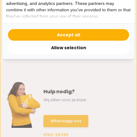
Op voorraad
Op voorraad
advertising, and analytics partners. These partners may
11,95
14,95
combine it with other information you've provided to them or that
they've collected from your use of their services.
Accept all
Allow selection
Hulp nodig?
Wij zitten voor je klaar.
Whatsapp ons
0162-231130