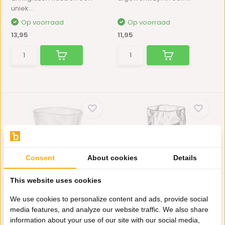
uniek...
Op voorraad
Op voorraad
13,95
11,95
Consent
About cookies
Details
Drinkglazen Wave - 200
Tumblerglazen Wave -
This website uses cookies
ml - set van 6 | ...
200 ml - set van 6
Deze prachtige Wave
Prachtige drinkglazen die
We use cookies to personalize content and ads, provide social
drinkglazen hebben een
afgewerkt zijn in een ...
media features, and analyze our website traffic. We also share
uniek...
information about your use of our site with our social media,