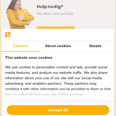
Hulp nodig?
Wij zitten voor je klaar.
Whatsapp ons
0162-231130
Consent
About cookies
Details
klantenservice@bazaaronline.nl
This website uses cookies
We use cookies to personalize content and ads, provide social
media features, and analyze our website traffic. We also share
information about your use of our site with our social media,
Ontvang de nieuwste aanbiedingen en promoties. We zullen
advertising, and analytics partners. These partners may
je niet spammen, beloofd.
combine it with other information you've provided to them or that
they've collected from your use of their services.
Abonneer
Accept all
* Lees hier de wettelijke beperkingen