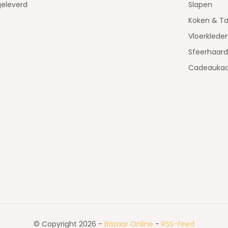
geleverd
Slapen
Koken & Ta
Vloerklede
Sfeerhaar
Cadeaukaa
© Copyright 2026 -
Bazaar Online
-
RSS-feed