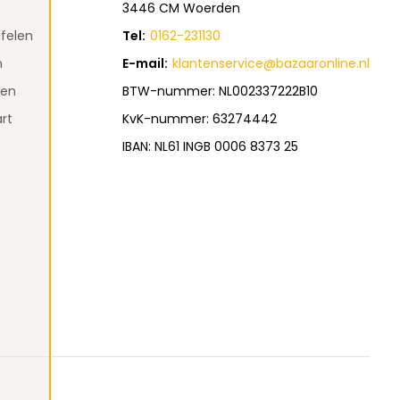
3446 CM Woerden
felen
Tel:
0162-231130
n
E-mail:
klantenservice@bazaaronline.nl
den
BTW-nummer: NL002337222B10
rt
KvK-nummer: 63274442
IBAN: NL61 INGB 0006 8373 25