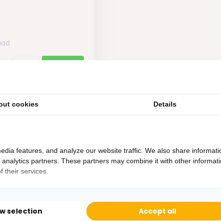
aad
out cookies
Details
edia features, and analyze our website traffic. We also share informati
d analytics partners. These partners may combine it with other informat
 their services.
Heb je een vraag?
Binnen 24 uur antwoord op je vraag!
ow selection
Accept all
Ontva