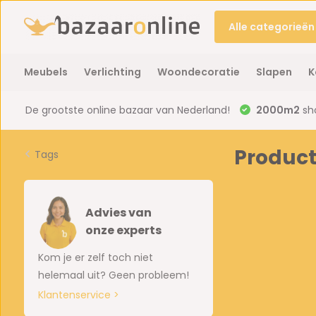
Alle categorieën
Meubels
Verlichting
Woondecoratie
Slapen
K
De grootste online bazaar van Nederland!
2000m2
sh
Product
Tags
Advies van
onze experts
Kom je er zelf toch niet
helemaal uit? Geen probleem!
Klantenservice >