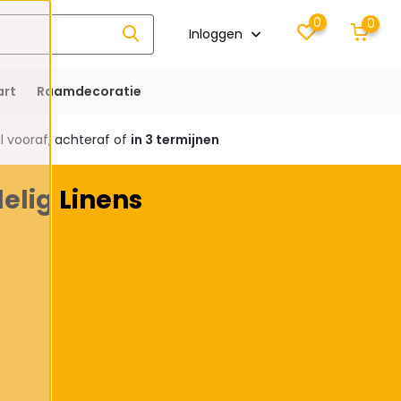
0
0
Inloggen
rt
Raamdecoratie
 vooraf, achteraf of
in 3 termijnen
elig Linens