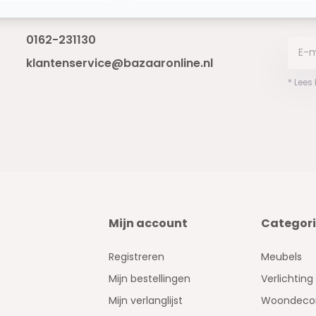
Bereikbaar van ma - vr 10:00 tot 17:00
niet 
0162-231130
klantenservice@bazaaronline.nl
* Lees
Mijn account
Categor
Registreren
Meubels
Mijn bestellingen
Verlichting
Mijn verlanglijst
Woondecor