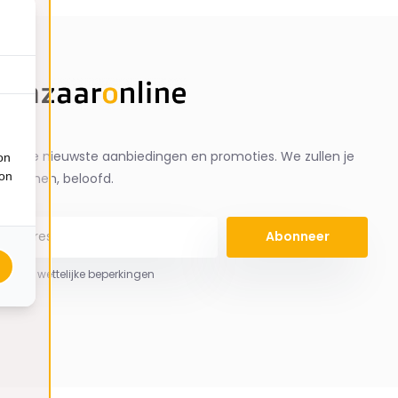
ng de nieuwste aanbiedingen en promoties. We zullen je
on
ion
spammen, beloofd.
Abonneer
 hier de wettelijke beperkingen