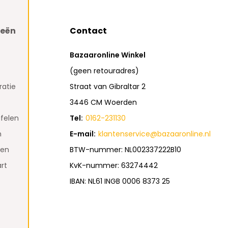
ieën
Contact
Bazaaronline Winkel
(geen retouradres)
atie
Straat van Gibraltar 2
3446 CM Woerden
felen
Tel:
0162-231130
n
E-mail:
klantenservice@bazaaronline.nl
den
BTW-nummer: NL002337222B10
rt
KvK-nummer: 63274442
IBAN: NL61 INGB 0006 8373 25