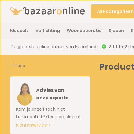
Alle categorieën
Meubels
Verlichting
Woondecoratie
Slapen
K
De grootste online bazaar van Nederland!
2000m2
sh
Product
Tags
Advies van
onze experts
Kom je er zelf toch niet
helemaal uit? Geen probleem!
Klantenservice >