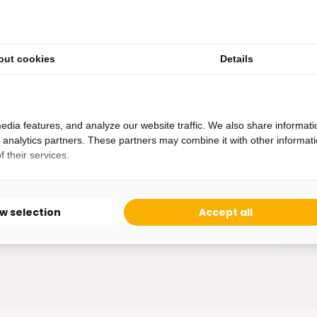
out cookies
Details
Heb je een vraag?
Binnen 24 uur antwoord op je vraag!
Ontva
edia features, and analyze our website traffic. We also share informati
Bereikbaar van ma - vr 10:00 tot 17:00
d analytics partners. These partners may combine it with other informat
niet 
 their services.
0162-231130
klantenservice@bazaaronline.nl
ow selection
Accept all
* Lees