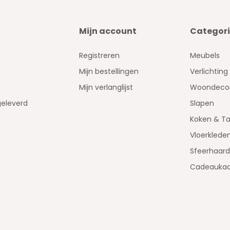
Mijn account
Categor
Registreren
Meubels
Mijn bestellingen
Verlichting
Mijn verlanglijst
Woondecor
geleverd
Slapen
Koken & Ta
Vloerklede
Sfeerhaar
Cadeaukaa