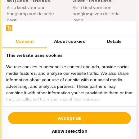
Wit/Goud - Eric Kus...
Zilver - Eric Kuste...
Als u kiest voor een
Als u kiest voor een
hanglamp van de serie
hanglamp van de serie
Pearl...
Pearl...
Op voorraad
Op voorraad
645,-
225,-
645,-
209,-
Consent
About cookies
Details
This website uses cookies
We use cookies to personalize content and ads, provide social
media features, and analyze our website traffic. We also share
information about your use of our site with our social media,
advertising, and analytics partners. These partners may
combine it with other information you've provided to them or that
they've collected from your use of their services.
Accept all
Hulp nodig?
Wij zitten voor je klaar.
Allow selection