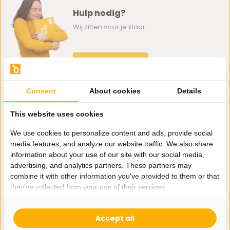
Hulp nodig?
Wij zitten voor je klaar.
Whatsapp ons
0162-231130
Consent
About cookies
Details
klantenservice@bazaaronline.nl
This website uses cookies
We use cookies to personalize content and ads, provide social
media features, and analyze our website traffic. We also share
information about your use of our site with our social media,
Ontvang de nieuwste aanbiedingen en promoties. We zullen
advertising, and analytics partners. These partners may
je niet spammen, beloofd.
combine it with other information you've provided to them or that
they've collected from your use of their services.
Abonneer
Accept all
* Lees hier de wettelijke beperkingen