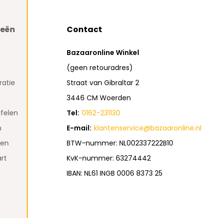
ieën
Contact
Bazaaronline Winkel
(geen retouradres)
atie
Straat van Gibraltar 2
3446 CM Woerden
felen
Tel:
0162-231130
n
E-mail:
klantenservice@bazaaronline.nl
den
BTW-nummer: NL002337222B10
rt
KvK-nummer: 63274442
IBAN: NL61 INGB 0006 8373 25