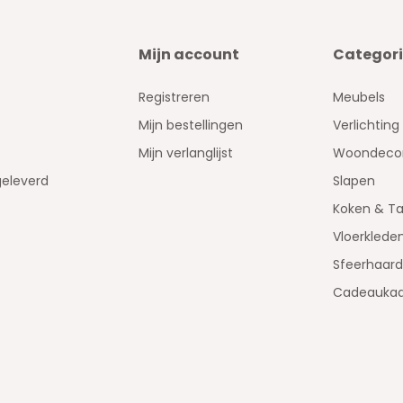
Mijn account
Categor
Registreren
Meubels
Mijn bestellingen
Verlichting
Mijn verlanglijst
Woondecor
geleverd
Slapen
Koken & Ta
Vloerklede
Sfeerhaar
Cadeaukaa