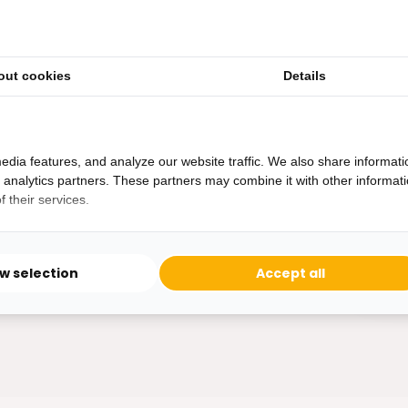
out cookies
Details
Heb je een vraag?
Binnen 24 uur antwoord op je vraag!
Ontva
edia features, and analyze our website traffic. We also share informati
Bereikbaar van ma - vr 10:00 tot 17:00
d analytics partners. These partners may combine it with other informat
niet 
 their services.
0162-231130
klantenservice@bazaaronline.nl
ow selection
Accept all
* Lees