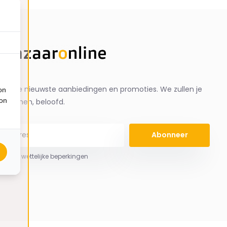
ng de nieuwste aanbiedingen en promoties. We zullen je
on
ion
spammen, beloofd.
Abonneer
 hier de wettelijke beperkingen