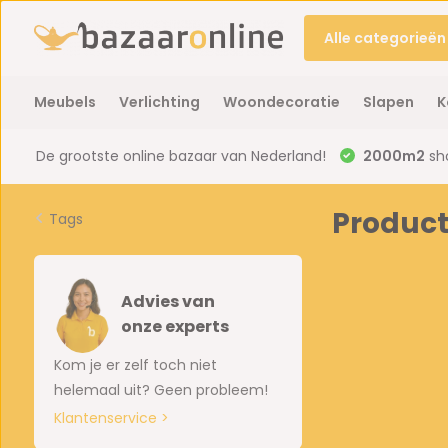
Alle categorieën
Meubels
Verlichting
Woondecoratie
Slapen
K
De grootste online bazaar van Nederland!
2000m2
sh
Product
Tags
Advies van
onze experts
Kom je er zelf toch niet
helemaal uit? Geen probleem!
Klantenservice >