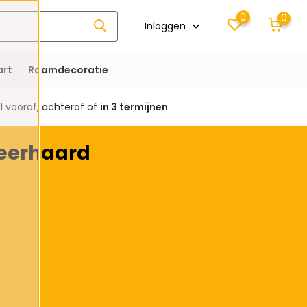
0
0
Inloggen
rt
Raamdecoratie
 vooraf, achteraf of
in 3 termijnen
feerhaard