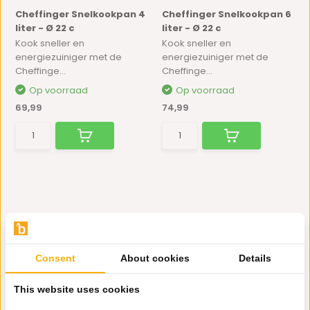
Cheffinger Snelkookpan 4
Cheffinger Snelkookpan 6
liter - Ø 22 c
liter - Ø 22 c
Kook sneller en
Kook sneller en
energiezuiniger met de
energiezuiniger met de
Cheffinge...
Cheffinge...
Op voorraad
Op voorraad
69,99
74,99
Consent
About cookies
Details
Hulp nodig?
This website uses cookies
Wij zitten voor je klaar.