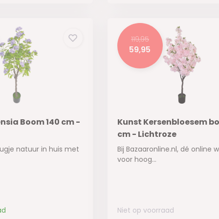
119,95
59,95
nsia Boom 140 cm -
Kunst Kersenbloesem b
cm - Lichtroze
ugje natuur in huis met
Bij Bazaaronline.nl, dé online w
voor hoog...
ad
Niet op voorraad