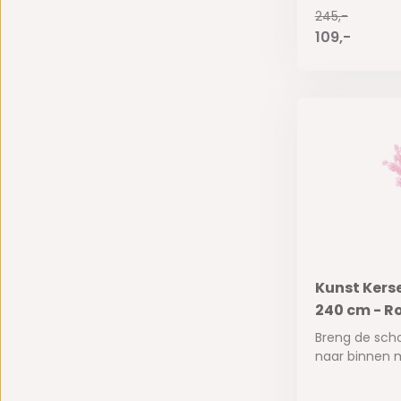
245,-
109,-
Kunst Ker
240 cm - Ro
Breng de sch
naar binnen m