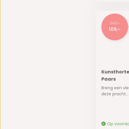
245,-
109,-
Kunsthorte
Paars
Breng een vle
deze pracht...
Op voorra