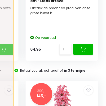
cm - Donkerroze
an onze
Ontdek de pracht en praal van onze
grote kunst b...
Op voorraad
64,95
-
Betaal vooraf, achteraf of
in 3 termijnen
399,-
145,-