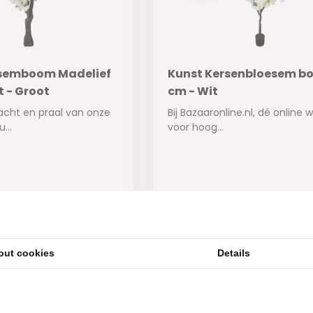
esemboom Madelief
Kunst Kersenbloesem b
t - Groot
cm - Wit
acht en praal van onze
Bij Bazaaronline.nl, dé online w
...
voor hoog...
ad
Op voorraad
119,95
59,95
out cookies
Details