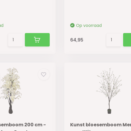
ad
Op voorraad
64,95
esemboom 200 cm -
Kunst bloesemboom Mer