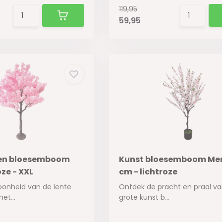
119,95
59,95
sen bloesemboom
Kunst bloesemboom Mere
ze - XXL
cm - lichtroze
oonheid van de lente
Ontdek de pracht en praal v
et...
grote kunst b...