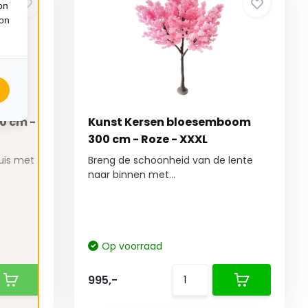
on
ion
0 cm -
Kunst Kersen bloesemboom
300 cm - Roze - XXXL
uis met
Breng de schoonheid van de lente
naar binnen met...
Op voorraad
995,-