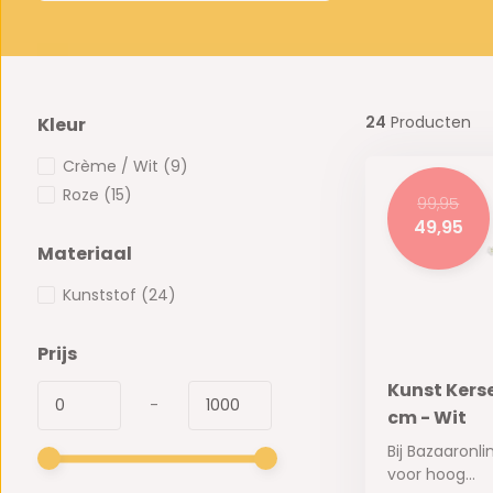
24
Producten
Kleur
Crème / Wit
(9)
Roze
(15)
99,95
49,95
Materiaal
Kunststof
(24)
Prijs
Kunst Kers
-
cm - Wit
Bij Bazaaronli
voor hoog...