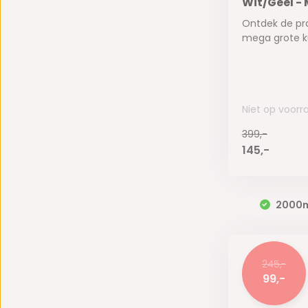
Wit/Geel -
Ontdek de pr
mega grote ku
Niet op voorr
399,-
145,-
2000
245,-
99,-