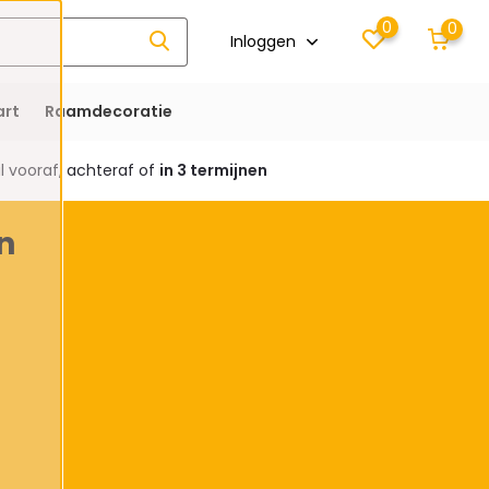
0
0
Inloggen
rt
Raamdecoratie
 vooraf, achteraf of
in 3 termijnen
n