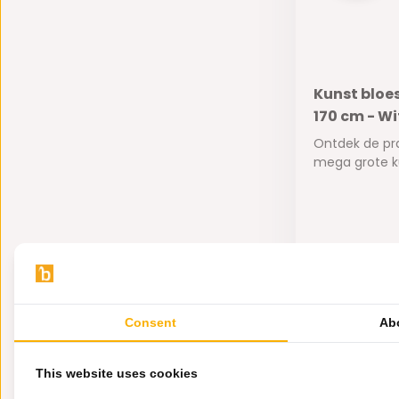
Kunst blo
170 cm - Wi
Ontdek de pr
mega grote ku
Op voorra
245,-
99,-
Consent
Ab
This website uses cookies