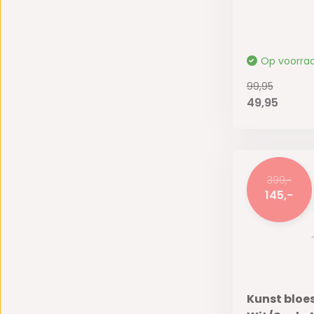
Op voorra
99,95
49,95
399,-
145,-
Kunst blo