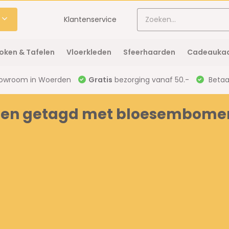
Klantenservice
oken & Tafelen
Vloerkleden
Sfeerhaarden
Cadeaukaa
owroom in Woerden
Gratis
bezorging vanaf 50.-
Betaal
ten getagd met bloesembome