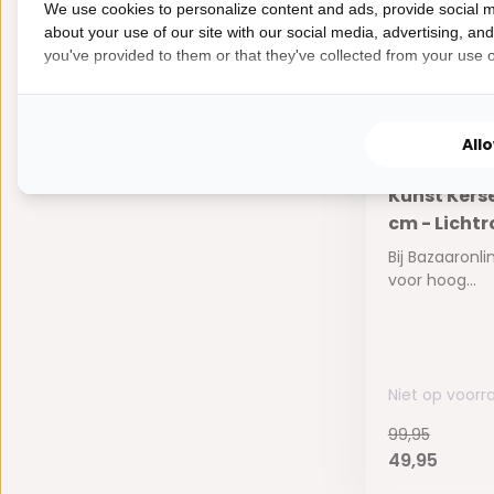
99,95
We use cookies to personalize content and ads, provide social m
49,95
about your use of our site with our social media, advertising, an
you've provided to them or that they've collected from your use of
All
Kunst Kers
cm - Lichtr
Bij Bazaaronli
voor hoog...
Niet op voorr
99,95
49,95