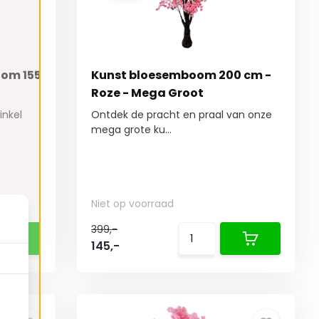
oom 155
Kunst bloesemboom 200 cm -
Roze - Mega Groot
inkel
Ontdek de pracht en praal van onze
mega grote ku...
Niet op voorraad
399,-
145,-