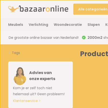
Alle categorieën
Meubels
Verlichting
Woondecoratie
Slapen
K
De grootste online bazaar van Nederland!
2000m2
sh
Produc
Tags
Advies van
onze experts
Kom je er zelf toch niet
helemaal uit? Geen probleem!
Klantenservice >