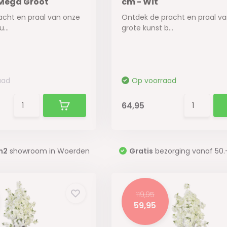
 Mega Groot
cm - Wit
acht en praal van onze
Ontdek de pracht en praal v
...
grote kunst b...
aad
Op voorraad
64,95
m2
showroom in Woerden
Gratis
bezorging vanaf 50.
119,95
59,95