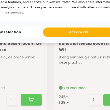
245,-
edia features, and analyze our website traffic. We also share informati
109,-
d analytics partners. These partners may combine it with other informat
 their services.
ow selection
Accept all
enbloesem boom 125
Kunsthortensia Boom 14
oze
Wit
ne.nl, dé online winkel
Breng een vleugje natuur in h
deze pracht...
aad
Op voorraad
245,-
109,-