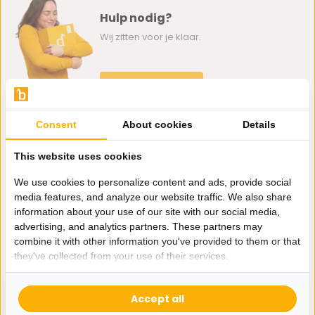
Hulp nodig?
Wij zitten voor je klaar.
Whatsapp ons
0162-231130
Consent
About cookies
Details
klantenservice@bazaaronline.nl
This website uses cookies
We use cookies to personalize content and ads, provide social
media features, and analyze our website traffic. We also share
information about your use of our site with our social media,
Ontvang de nieuwste aanbiedingen en promoties. We zullen
advertising, and analytics partners. These partners may
je niet spammen, beloofd.
combine it with other information you've provided to them or that
they've collected from your use of their services.
Abonneer
Accept all
* Lees hier de wettelijke beperkingen