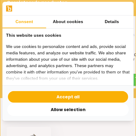
Gerelateerde producten
Consent
About cookies
Details
This website uses cookies
We use cookies to personalize content and ads, provide social
media features, and analyze our website traffic. We also share
Marmeren dienblad 40 x 25
Marmeren dienblad 30 
cm - Wit marmer
cm - Wit marmer
information about your use of our site with our social media,
advertising, and analytics partners. These partners may
22,95
12,95
40,-
20,-
combine it with other information you've provided to them or that
they've collected from your use of their services.
Accept all
Allow selection
Eerder bekeken door jou