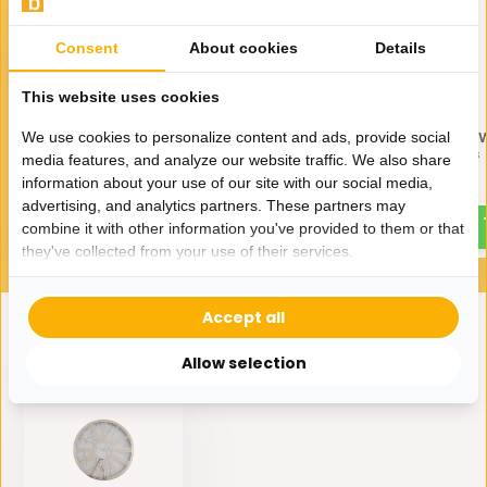
Consent
About cookies
Details
This website uses cookies
Klok Turijn - Marmer Zwart -
Klok Turijn - Marmer W
We use cookies to personalize content and ads, provide social
Romeinse cijfers
Romeinse cijfers
media features, and analyze our website traffic. We also share
information about your use of our site with our social media,
35,-
35,-
70,-
70,-
advertising, and analytics partners. These partners may
combine it with other information you've provided to them or that
they've collected from your use of their services.
Accept all
Eerder bekeken door jou
Allow selection