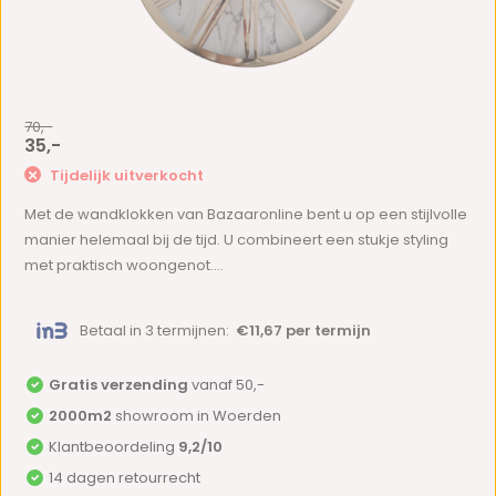
70,-
35,-
Tijdelijk uitverkocht
Met de wandklokken van Bazaaronline bent u op een stijlvolle
manier helemaal bij de tijd. U combineert een stukje styling
met praktisch woongenot....
Betaal in 3 termijnen:
€11,67 per termijn
Gratis verzending
vanaf 50,-
2000m2
showroom in Woerden
Klantbeoordeling
9,2/10
14 dagen retourrecht