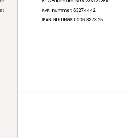
den
BTW-nummer: NL002337222B10
rt
KvK-nummer: 63274442
IBAN: NL61 INGB 0006 8373 25