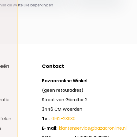
 hier de wettelijke beperkingen
ieën
Contact
Bazaaronline Winkel
(geen retouradres)
atie
Straat van Gibraltar 2
3446 CM Woerden
felen
Tel:
0162-231130
n
E-mail:
klantenservice@bazaaronline.nl