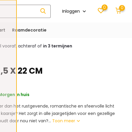
0
0
Inloggen
rt
Raamdecoratie
 vooraf, achteraf of
in 3 termijnen
3,5 X 22 CM
orgen in huis
er dan het rustgevende, romantische en sfeervolle licht
kaarsje? Het zorgt in alle jaargetijden voor een gezellige
houdt daar nou niet van?...
Toon meer