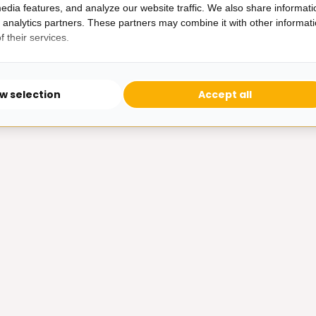
edia features, and analyze our website traffic. We also share informati
ric Kuster Stijl - 10 lichts
Kuster Stijl - 3 lichts
d analytics partners. These partners may combine it with other informat
29,95
22,95
45,-
35,-
 their services.
ow selection
Accept all