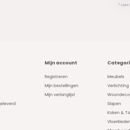
* Lees
Mijn account
Categor
Registreren
Meubels
Mijn bestellingen
Verlichting
Mijn verlanglijst
Woondecor
geleverd
Slapen
Koken & Ta
Vloerklede