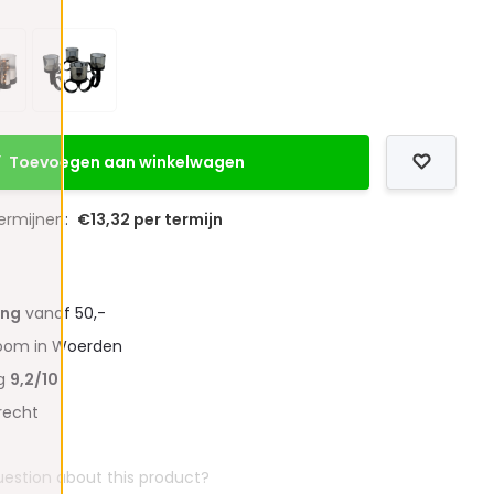
Toevoegen aan winkelwagen
termijnen:
€13,32 per termijn
ing
vanaf 50,-
oom in Woerden
ng
9,2/10
recht