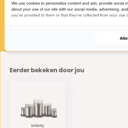
We use cookies to personalize content and ads, provide social m
x 90 cm - Antraciet
licht 40 x 90 cm -
E
Brons/Sepia
about your use of our site with our social media, advertising, an
395,-
50,-
you've provided to them or that they've collected from your use of
549,95
All
Eerder bekeken door jou
Infinity