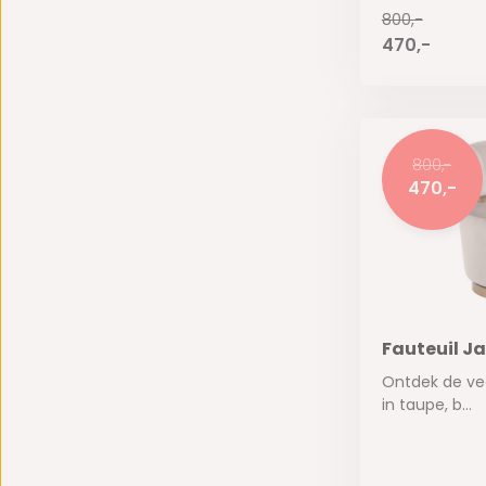
800,-
470,-
800,-
470,-
Fauteuil J
Ontdek de vee
in taupe, b...