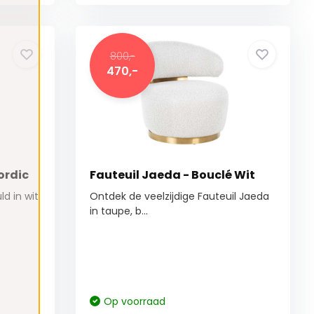
800,-
470,-
ordic
Fauteuil Jaeda - Bouclé Wit
d in wit
Ontdek de veelzijdige Fauteuil Jaeda
in taupe, b...
Op voorraad