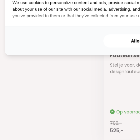
700,-
We use cookies to personalize content and ads, provide social m
525,-
about your use of our site with our social media, advertising, an
you've provided to them or that they've collected from your use of
All
Fauteuil Se
Stel je voor, d
designfauteuil,
Op voorra
700,-
525,-