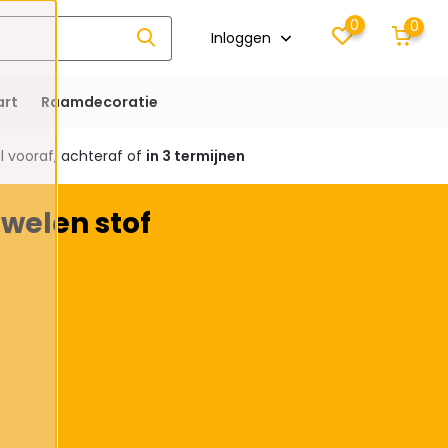
0
0
Inloggen
rt
Raamdecoratie
 vooraf, achteraf of
in 3 termijnen
welen stof