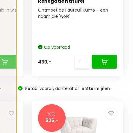
Renegade Naturel
d in wit
Ontmoet de Fauteuil Kumo – een
naam die 'wolk'...
Op voorraad
439,-
-
Betaal vooraf, achteraf of
in 3 termijnen
700,-
525,-