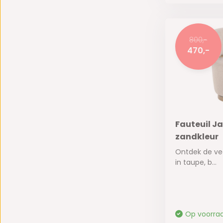
800,-
470,-
Fauteuil J
zandkleur
Ontdek de vee
in taupe, b...
Op voorra