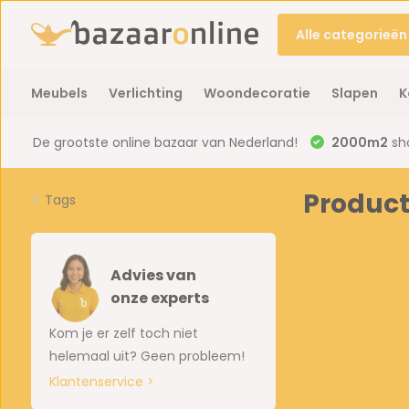
Alle categorieën
Meubels
Verlichting
Woondecoratie
Slapen
K
De grootste online bazaar van Nederland!
2000m2
sh
Product
Tags
Advies van
onze experts
Kom je er zelf toch niet
helemaal uit? Geen probleem!
Klantenservice >