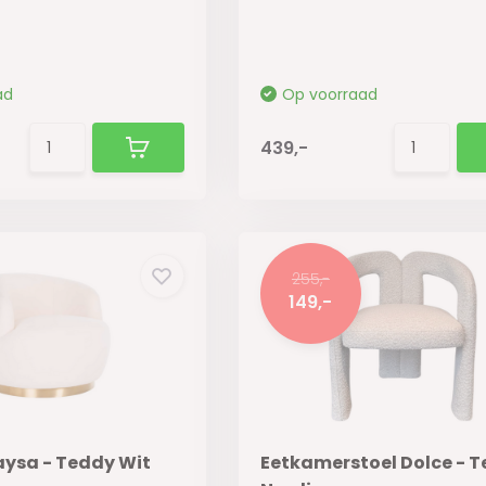
ad
Op voorraad
439,-
255,-
149,-
aysa - Teddy Wit
Eetkamerstoel Dolce - T