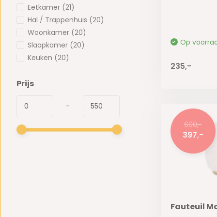
Eetkamer
(21)
Hal / Trappenhuis
(20)
Woonkamer
(20)
Op voorra
Slaapkamer
(20)
Keuken
(20)
235,-
Prijs
-
600,-
397,-
Fauteuil M