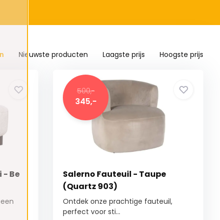
n
Nieuwste producten
Laagste prijs
Hoogste prijs
500,-
345,-
 - Be
Salerno Fauteuil - Taupe
(Quartz 903)
 een
Ontdek onze prachtige fauteuil,
perfect voor sti...