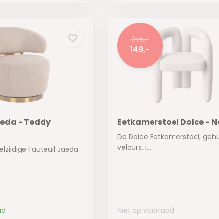
255,-
149,-
aeda - Teddy
Eetkamerstoel Dolce - N
De Dolce Eetkamerstoel, gehul
velours, i...
lzijdige Fauteuil Jaeda
ad
Niet op voorraad