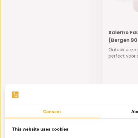
Salerno Fa
(Bergen 90
Ontdek onze p
perfect voor st
Op voorra
500,-
345,-
Consent
Ab
This website uses cookies