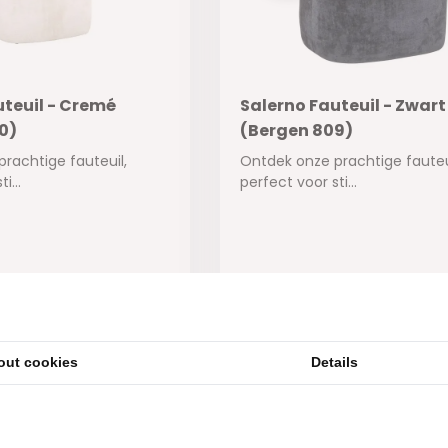
uteuil - Cremé
Salerno Fauteuil - Zwart
0)
(Bergen 809)
rachtige fauteuil,
Ontdek onze prachtige fauteu
i...
perfect voor sti...
ad
Op voorraad
500,-
345,-
out cookies
Details