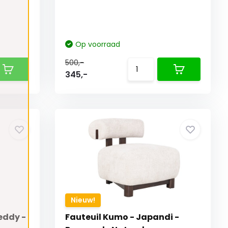
Op voorraad
500,-
345,-
Nieuw!
eddy -
Fauteuil Kumo - Japandi -