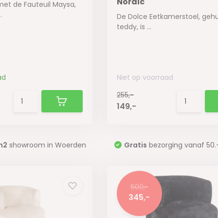
Nordic
met de Fauteuil Maysa,
.
De Dolce Eetkamerstoel, gehul
teddy, is ...
ad
Niet op voorraad
255,-
149,-
m2
showroom in Woerden
Gratis
bezorging vanaf 50.
500,-
345,-