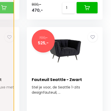
800,-
470,-
700,-
525,-
t
Fauteuil Seattle - Zwart
 luxe met
Stel je voor, de Seattle 1-zits
designfauteuil, ...