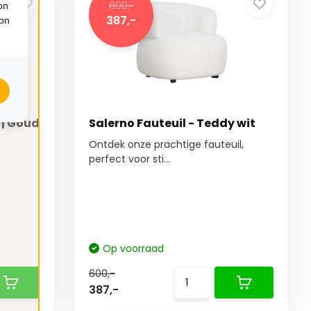
600,-
on
387,-
ion
 | Goud
Salerno Fauteuil - Teddy wit
Ontdek onze prachtige fauteuil,
perfect voor sti...
Op voorraad
600,-
387,-