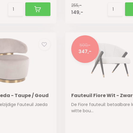
255,-
149,-
500,-
347,-
aeda - Taupe / Goud
Fauteuil Fiore Wit - Zwar
lzijdige Fauteuil Jaeda
De Fiore fauteuil: betaalbare
witte bou...