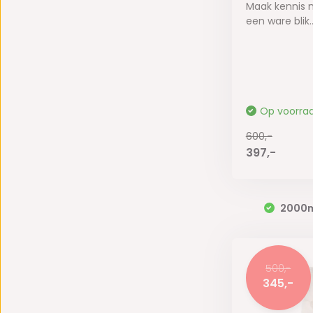
Maak kennis 
een ware blik..
Op voorra
600,-
397,-
2000
500,-
345,-