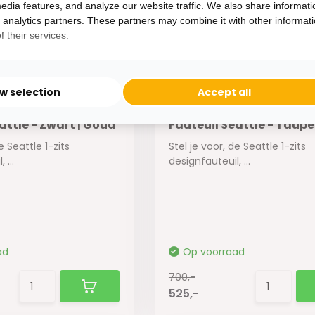
700,-
edia features, and analyze our website traffic. We also share informati
525,-
d analytics partners. These partners may combine it with other informat
 their services.
ow selection
Accept all
attle - Zwart | Goud
Fauteuil Seattle - Taupe
e Seattle 1-zits
Stel je voor, de Seattle 1-zits
 ...
designfauteuil, ...
ad
Op voorraad
700,-
525,-