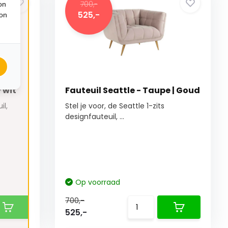
700,-
on
525,-
ion
 wit
Fauteuil Seattle - Taupe | Goud
il,
Stel je voor, de Seattle 1-zits
designfauteuil, ...
Op voorraad
700,-
525,-