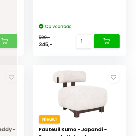
Op voorraad
500,-
345,-
Nieuw!
eddy -
Fauteuil Kumo - Japandi -