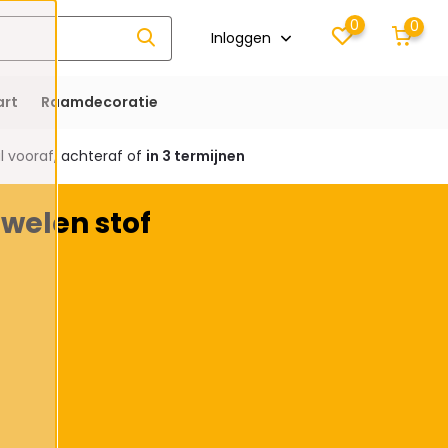
0
0
Inloggen
rt
Raamdecoratie
 vooraf, achteraf of
in 3 termijnen
welen stof