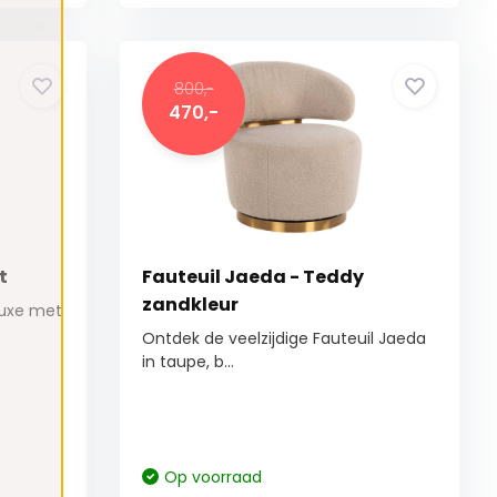
800,-
470,-
t
Fauteuil Jaeda - Teddy
zandkleur
 luxe met
Ontdek de veelzijdige Fauteuil Jaeda
in taupe, b...
Op voorraad