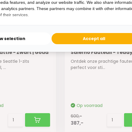
600,-
edia features, and analyze our website traffic. We also share informati
387,-
d analytics partners. These partners may combine it with other informat
 their services.
ow selection
Accept all
attle - Zwart | Goud
Salerno Fauteuil - Teddy
e Seattle 1-zits
Ontdek onze prachtige fauteu
 ...
perfect voor sti...
ad
Op voorraad
600,-
387,-