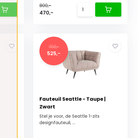
800,-
470,-
700,-
525,-
Fauteuil Seattle - Taupe |
Zwart
Stel je voor, de Seattle 1-zits
designfauteuil, ...