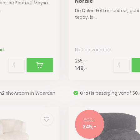
Nordic
met de Fauteuil Maysa,
.
De Dolce Eetkamerstoel, gehul
teddy, is ...
ad
Niet op voorraad
255,-
149,-
m2
showroom in Woerden
Gratis
bezorging vanaf 50.
500,-
345,-