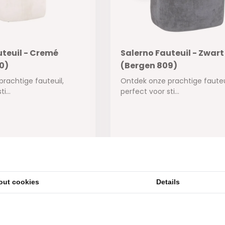
uteuil - Cremé
Salerno Fauteuil - Zwart
0)
(Bergen 809)
rachtige fauteuil,
Ontdek onze prachtige fauteu
i...
perfect voor sti...
ad
Op voorraad
500,-
345,-
out cookies
Details