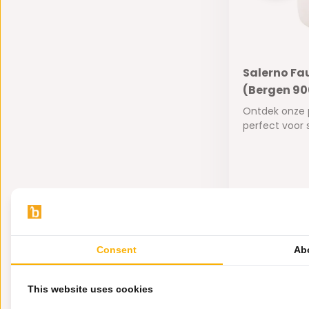
Salerno Fa
(Bergen 90
Ontdek onze p
perfect voor st
Op voorra
500,-
345,-
Consent
Ab
This website uses cookies