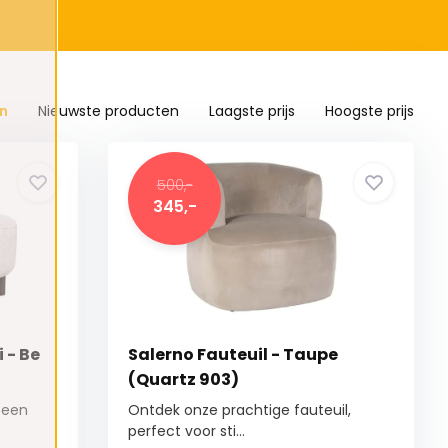
n
Nieuwste producten
Laagste prijs
Hoogste prijs
500,-
345,-
 - Be
Salerno Fauteuil - Taupe
(Quartz 903)
 een
Ontdek onze prachtige fauteuil,
perfect voor sti...