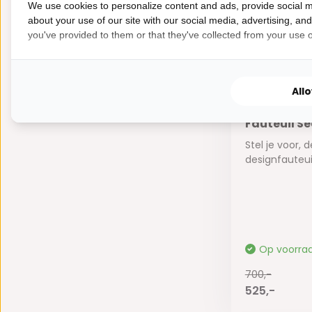
700,-
We use cookies to personalize content and ads, provide social m
525,-
about your use of our site with our social media, advertising, an
you've provided to them or that they've collected from your use of
All
Fauteuil Se
Stel je voor, d
designfauteuil,
Op voorra
700,-
525,-