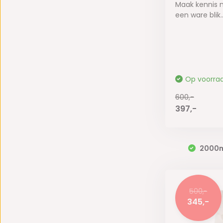
Maak kennis 
een ware blik..
Op voorra
600,-
397,-
2000
500,-
345,-