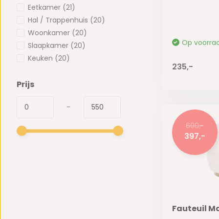
Eetkamer
(21)
Hal / Trappenhuis
(20)
Woonkamer
(20)
Op voorra
Slaapkamer
(20)
Keuken
(20)
235,-
Prijs
-
600,-
397,-
Fauteuil M