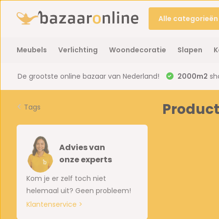
Alle categorieën
Meubels
Verlichting
Woondecoratie
Slapen
K
De grootste online bazaar van Nederland!
2000m2
sh
Product
Tags
Advies van
onze experts
Kom je er zelf toch niet
helemaal uit? Geen probleem!
Klantenservice >