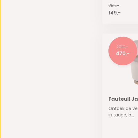
255,-
149,-
800,-
470,-
Fauteuil J
Ontdek de vee
in taupe, b...