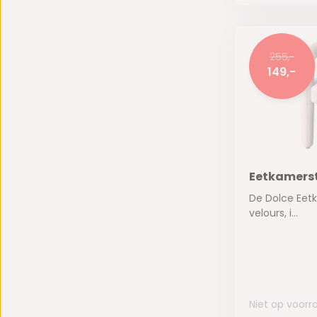
255,-
149,-
Eetkamerst
De Dolce Eetk
velours, i...
Niet op voorr