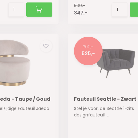
500,-
347,-
700,-
525,-
aeda - Taupe / Goud
Fauteuil Seattle - Zwart
lzijdige Fauteuil Jaeda
Stel je voor, de Seattle 1-zits
designfauteuil, ...