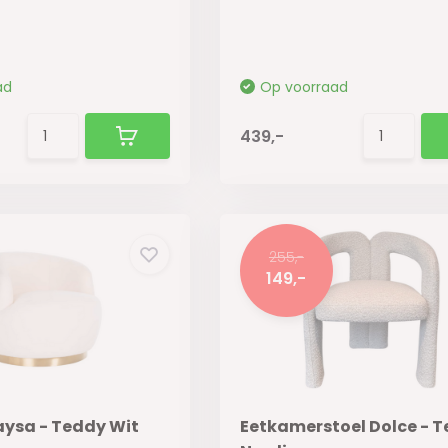
ad
Op voorraad
439,-
255,-
149,-
aysa - Teddy Wit
Eetkamerstoel Dolce - T