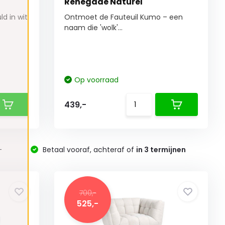
Renegade Naturel
d in wit
Ontmoet de Fauteuil Kumo – een
naam die 'wolk'...
Op voorraad
439,-
-
Betaal vooraf, achteraf of
in 3 termijnen
700,-
525,-