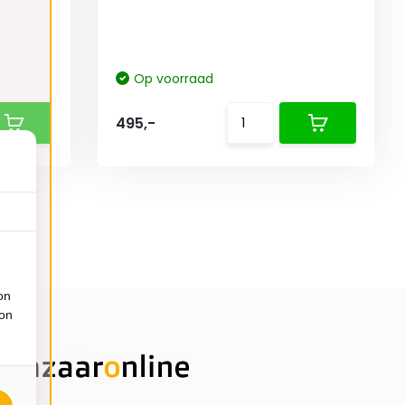
Op voorraad
495,-
on
ion