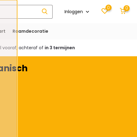
0
0
Inloggen
rt
Raamdecoratie
 vooraf, achteraf of
in 3 termijnen
anisch