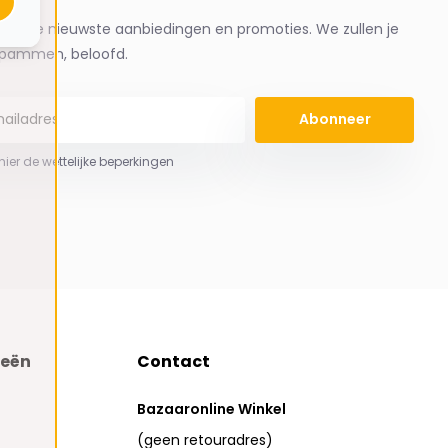
ng de nieuwste aanbiedingen en promoties. We zullen je
spammen, beloofd.
Abonneer
 hier de wettelijke beperkingen
ieën
Contact
Bazaaronline Winkel
(geen retouradres)