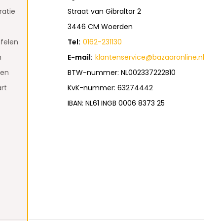
atie
Straat van Gibraltar 2
3446 CM Woerden
felen
Tel:
0162-231130
n
E-mail:
klantenservice@bazaaronline.nl
den
BTW-nummer: NL002337222B10
rt
KvK-nummer: 63274442
IBAN: NL61 INGB 0006 8373 25