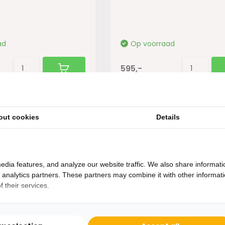
ad
Op voorraad
595,-
out cookies
Details
edia features, and analyze our website traffic. We also share informati
d analytics partners. These partners may combine it with other informat
 their services.
Heb je een vraag?
Binnen 24 uur antwoord op je vraag!