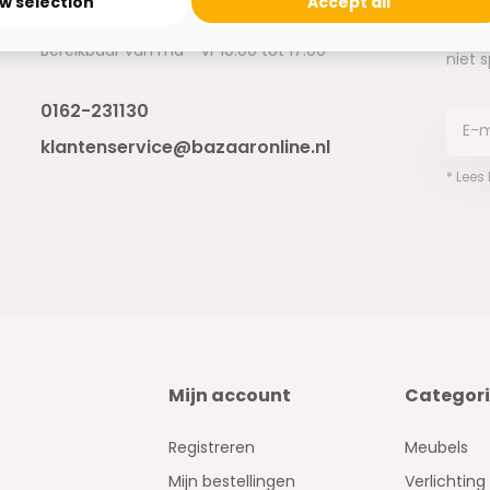
ow selection
Accept all
Ontva
Bereikbaar van ma - vr 10:00 tot 17:00
niet 
0162-231130
klantenservice@bazaaronline.nl
* Lees
Mijn account
Categor
Registreren
Meubels
Mijn bestellingen
Verlichting