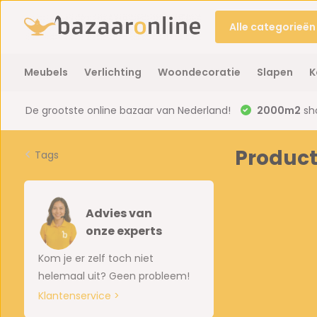
Alle categorieën
Meubels
Verlichting
Woondecoratie
Slapen
K
De grootste online bazaar van Nederland!
2000m2
sh
Product
Tags
Advies van
onze experts
Kom je er zelf toch niet
helemaal uit? Geen probleem!
Klantenservice >