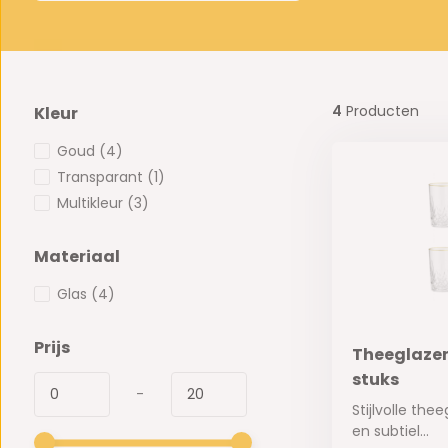
4
Producten
Kleur
Goud
(4)
Transparant
(1)
Multikleur
(3)
Materiaal
Glas
(4)
Prijs
Theeglazen
stuks
-
Stijlvolle th
en subtiel...