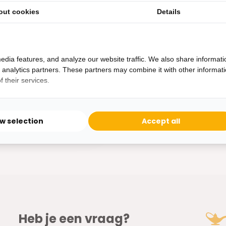
ml - 6 stuks
out cookies
Details
t van 6 handgemaakte
0...
edia features, and analyze our website traffic. We also share informati
d analytics partners. These partners may combine it with other informat
ad
 their services.
ow selection
Accept all
Heb je een vraag?