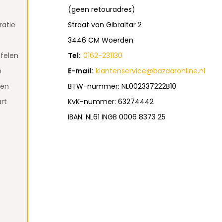
(geen retouradres)
atie
Straat van Gibraltar 2
3446 CM Woerden
felen
Tel:
0162-231130
n
E-mail:
klantenservice@bazaaronline.nl
den
BTW-nummer: NL002337222B10
rt
KvK-nummer: 63274442
IBAN: NL61 INGB 0006 8373 25