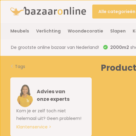
Alle categorieën
Meubels
Verlichting
Woondecoratie
Slapen
K
De grootste online bazaar van Nederland!
2000m2
sh
Product
Tags
Advies van
onze experts
Kom je er zelf toch niet
helemaal uit? Geen probleem!
Klantenservice >