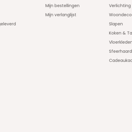
Mijn bestellingen
Verlichting
Mijn verlanglijst
Woondecor
geleverd
Slapen
Koken & Ta
Vloerklede
Sfeerhaar
Cadeaukaa