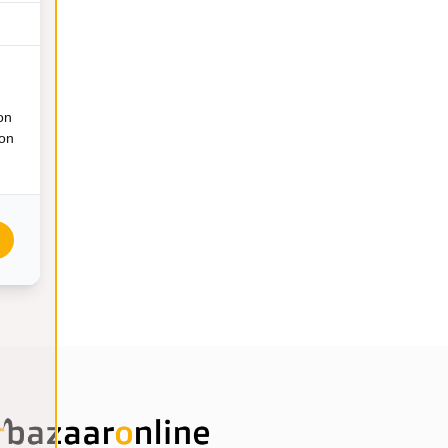
on
ion