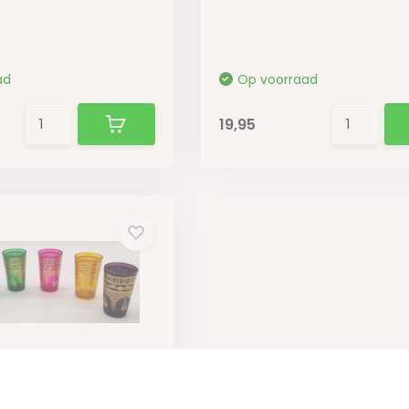
ad
Op voorraad
19,95
se Theeglazen