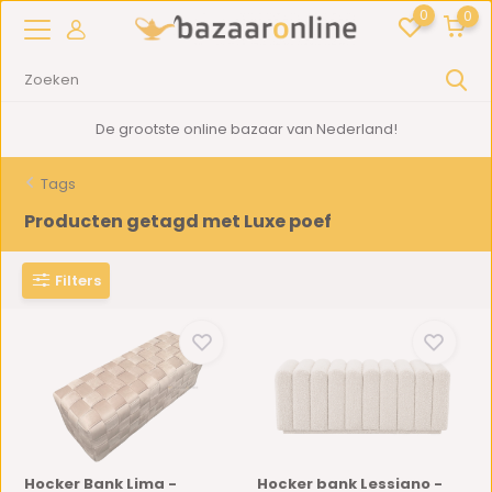
0
0
De grootste online bazaar van Nederland!
Tags
Producten getagd met Luxe poef
Filters
Hocker Bank Lima -
Hocker bank Lessiano -