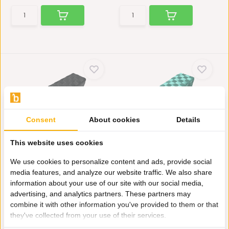
Consent
About cookies
Details
Hocker Bank Lima -
Hocker Bank Lima -
This website uses cookies
gevlochten zitbank -...
gevlochten zitbank -...
De Hocker Bank Lima is
De Hocker Bank Lima is
We use cookies to personalize content and ads, provide social
prachtig. De geweven repe...
prachtig. De geweven repe...
media features, and analyze our website traffic. We also share
Niet op voorraad
Op voorraad
information about your use of our site with our social media,
245,-
245,-
advertising, and analytics partners. These partners may
combine it with other information you've provided to them or that
they've collected from your use of their services.