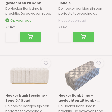
gevlochten zitbank -...
Bouclé
De Hocker Bank Lima is
De hocker bankjes zijn een
prachtig. De geweven repe...
perfecte toevoeging a...
Op voorraad
Niet op voorraad
245,-
285,-
Hocker bank Lessiano -
Hocker Bank Lima -
Bouclé / Goud
gevlochten zitbank -...
De hocker bankjes zijn een
De Hocker Bank Lima is
perfecte toevoeging a...
prachtig. De geweven repe...