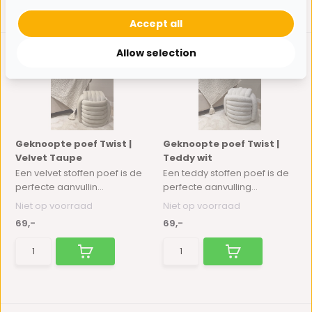
Accept all
Allow selection
Geknoopte poef Twist |
Geknoopte poef Twist |
Velvet Taupe
Teddy wit
Een velvet stoffen poef is de
Een teddy stoffen poef is de
perfecte aanvullin...
perfecte aanvulling...
Niet op voorraad
Niet op voorraad
69,-
69,-