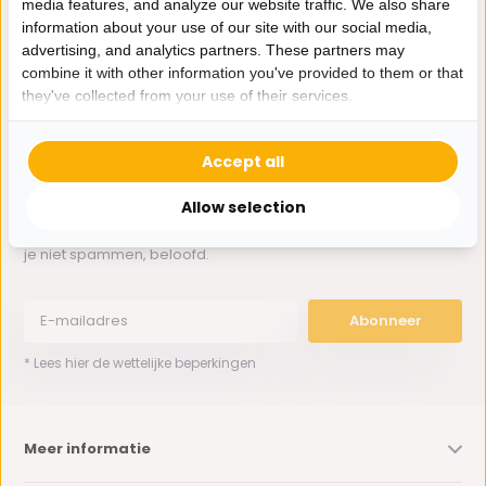
media features, and analyze our website traffic. We also share
Whatsapp ons
information about your use of our site with our social media,
advertising, and analytics partners. These partners may
0162-231130
combine it with other information you've provided to them or that
klantenservice@bazaaronline.nl
they've collected from your use of their services.
Accept all
Allow selection
Ontvang de nieuwste aanbiedingen en promoties. We zullen
je niet spammen, beloofd.
Abonneer
* Lees hier de wettelijke beperkingen
Meer informatie