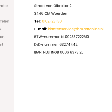
atie
Straat van Gibraltar 2
3446 CM Woerden
felen
Tel:
0162-231130
n
E-mail:
klantenservice@bazaaronline.nl
den
BTW-nummer: NL002337222B10
rt
KvK-nummer: 63274442
IBAN: NL61 INGB 0006 8373 25