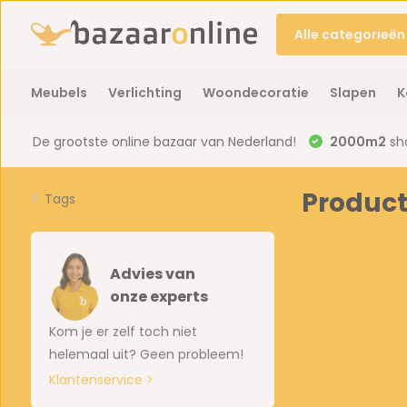
Alle categorieën
Meubels
Verlichting
Woondecoratie
Slapen
K
De grootste online bazaar van Nederland!
2000m2
sh
Product
Tags
Advies van
onze experts
Kom je er zelf toch niet
helemaal uit? Geen probleem!
Klantenservice >