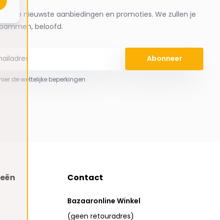
ng de nieuwste aanbiedingen en promoties. We zullen je
spammen, beloofd.
Abonneer
 hier de wettelijke beperkingen
ieën
Contact
Bazaaronline Winkel
(geen retouradres)