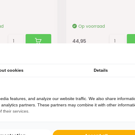
ad
Op voorraad
44,95
out cookies
Details
edia features, and analyze our website traffic. We also share informati
d analytics partners. These partners may combine it with other informat
 their services.
Heb je een vraag?
Binnen 24 uur antwoord op je vraag!