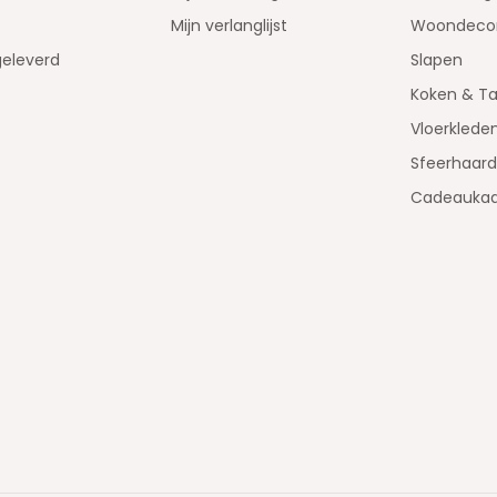
Mijn verlanglijst
Woondecor
geleverd
Slapen
Koken & Ta
Vloerklede
Sfeerhaar
Cadeaukaa