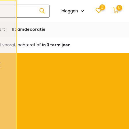
0
0
Inloggen
rt
Raamdecoratie
 vooraf, achteraf of
in 3 termijnen
k