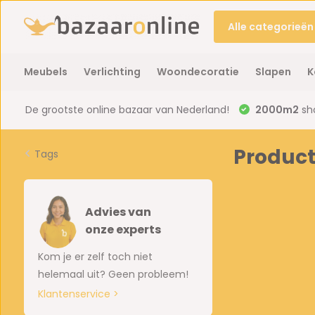
Alle categorieën
Meubels
Verlichting
Woondecoratie
Slapen
K
De grootste online bazaar van Nederland!
2000m2
sh
Produc
Tags
Advies van
onze experts
Kom je er zelf toch niet
helemaal uit? Geen probleem!
Klantenservice >