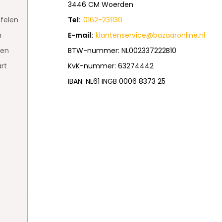
3446 CM Woerden
felen
Tel:
0162-231130
n
E-mail:
klantenservice@bazaaronline.nl
den
BTW-nummer: NL002337222B10
rt
KvK-nummer: 63274442
IBAN: NL61 INGB 0006 8373 25