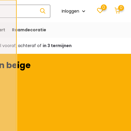
0
0
Inloggen
rt
Raamdecoratie
 vooraf, achteraf of
in 3 termijnen
n beige