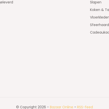
geleverd
Slapen
Koken & Ta
Vloerklede
Sfeerhaar
Cadeaukaa
© Copyright 2026 -
Bazaar Online
-
RSS-feed