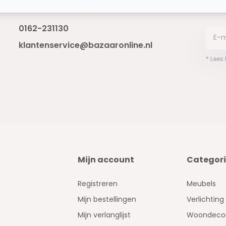
Bereikbaar van ma - vr 10:00 tot 17:00
niet 
0162-231130
klantenservice@bazaaronline.nl
* Lees
Mijn account
Categor
Registreren
Meubels
Mijn bestellingen
Verlichting
Mijn verlanglijst
Woondecor