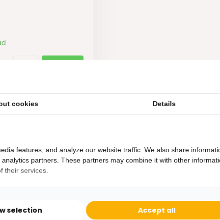
ad
out cookies
Details
edia features, and analyze our website traffic. We also share informati
d analytics partners. These partners may combine it with other informat
 their services.
Heb je een vraag?
Binnen 24 uur antwoord op je vraag!
ow selection
Accept all
Ontva