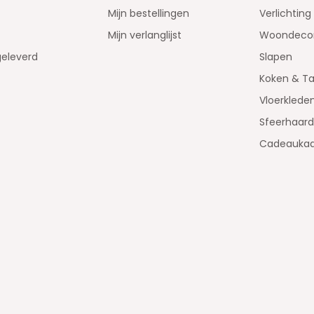
Mijn bestellingen
Verlichting
Mijn verlanglijst
Woondecor
geleverd
Slapen
Koken & Ta
Vloerklede
Sfeerhaar
Cadeaukaa