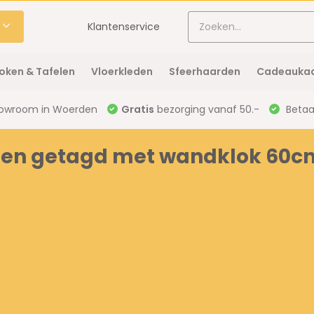
Klantenservice
oken & Tafelen
Vloerkleden
Sfeerhaarden
Cadeaukaa
owroom in Woerden
Gratis
bezorging vanaf 50.-
Betaal
ten getagd met wandklok 60c