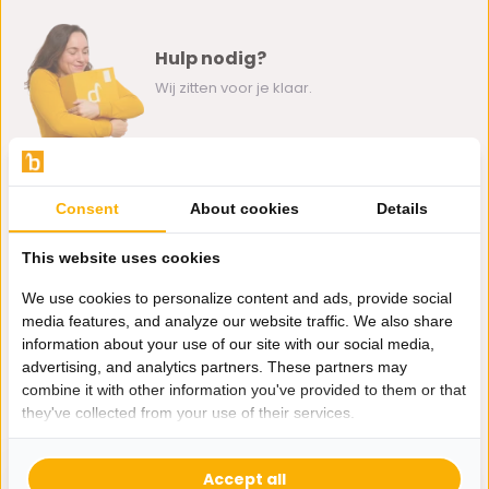
Hulp nodig?
Wij zitten voor je klaar.
Whatsapp ons
Consent
About cookies
Details
0162-231130
klantenservice@bazaaronline.nl
This website uses cookies
We use cookies to personalize content and ads, provide social
media features, and analyze our website traffic. We also share
information about your use of our site with our social media,
advertising, and analytics partners. These partners may
Ontvang de nieuwste aanbiedingen en promoties. We zullen
combine it with other information you've provided to them or that
je niet spammen, beloofd.
they've collected from your use of their services.
Abonneer
Accept all