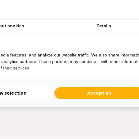
out cookies
Details
Heb je een vraag?
Binnen 24 uur antwoord op je vraag!
Ontva
edia features, and analyze our website traffic. We also share informati
Bereikbaar van ma - vr 10:00 tot 17:00
d analytics partners. These partners may combine it with other informat
niet 
 their services.
0162-231130
klantenservice@bazaaronline.nl
ow selection
Accept all
* Lees