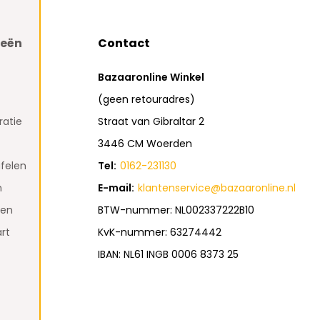
ieën
Contact
Bazaaronline Winkel
(geen retouradres)
atie
Straat van Gibraltar 2
3446 CM Woerden
felen
Tel:
0162-231130
n
E-mail:
klantenservice@bazaaronline.nl
den
BTW-nummer: NL002337222B10
rt
KvK-nummer: 63274442
IBAN: NL61 INGB 0006 8373 25