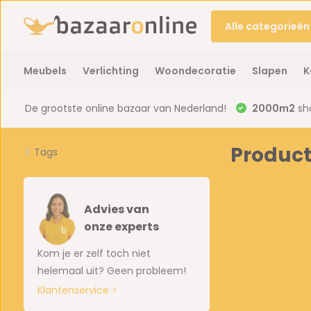
Alle categorieën
Meubels
Verlichting
Woondecoratie
Slapen
K
De grootste online bazaar van Nederland!
2000m2
sh
Product
Tags
Advies van
onze experts
Kom je er zelf toch niet
helemaal uit? Geen probleem!
Klantenservice >