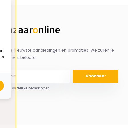
ng de nieuwste aanbiedingen en promoties. We zullen je
on
ion
spammen, beloofd.
Abonneer
 hier de wettelijke beperkingen