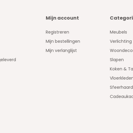
Mijn account
Categor
Registreren
Meubels
Mijn bestellingen
Verlichting
Mijn verlanglijst
Woondecor
geleverd
Slapen
Koken & Ta
Vloerklede
Sfeerhaar
Cadeaukaa