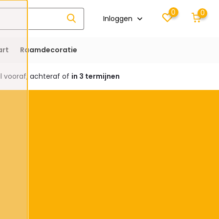
0
0
Inloggen
rt
Raamdecoratie
 vooraf, achteraf of
in 3 termijnen