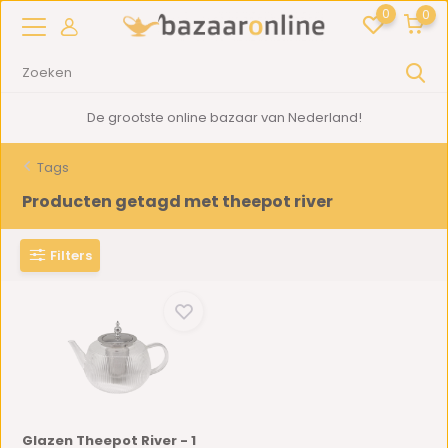
0
0
De grootste online bazaar van Nederland!
Tags
Producten getagd met theepot river
Filters
Glazen Theepot River - 1