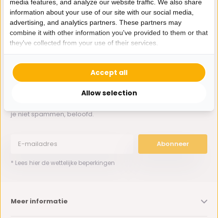
media features, and analyze our website traffic. We also share
Whatsapp ons
information about your use of our site with our social media,
advertising, and analytics partners. These partners may
0162-231130
combine it with other information you've provided to them or that
klantenservice@bazaaronline.nl
they've collected from your use of their services.
Accept all
Allow selection
Ontvang de nieuwste aanbiedingen en promoties. We zullen
je niet spammen, beloofd.
Abonneer
* Lees hier de wettelijke beperkingen
Meer informatie