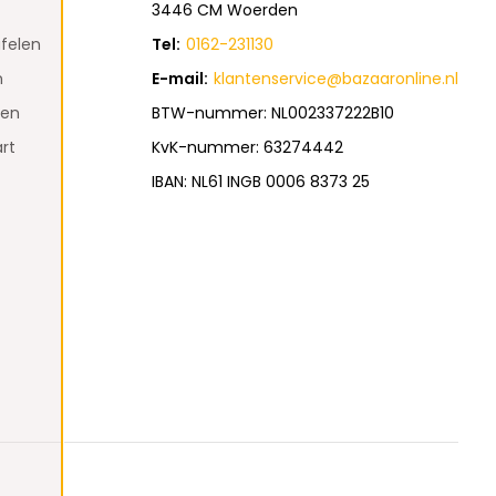
3446 CM Woerden
felen
Tel:
0162-231130
n
E-mail:
klantenservice@bazaaronline.nl
den
BTW-nummer: NL002337222B10
rt
KvK-nummer: 63274442
IBAN: NL61 INGB 0006 8373 25