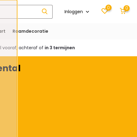
0
0
Inloggen
rt
Raamdecoratie
 vooraf, achteraf of
in 3 termijnen
ental