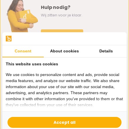
Hulp nodig?
Wij zitten voor je klaar.
Whatsapp ons
0162-231130
Consent
About cookies
Details
klantenservice@bazaaronline.nl
This website uses cookies
We use cookies to personalize content and ads, provide social
media features, and analyze our website traffic. We also share
information about your use of our site with our social media,
Ontvang de nieuwste aanbiedingen en promoties. We zullen
advertising, and analytics partners. These partners may
je niet spammen, beloofd.
combine it with other information you've provided to them or that
they've collected from your use of their services.
Abonneer
Accept all
* Lees hier de wettelijke beperkingen