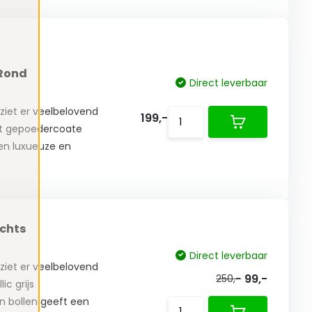
 Rond
Direct leverbaar
ziet er veelbelovend
199,-
rt gepoedercoate
een luxueuze en
ichts
Direct leverbaar
ziet er veelbelovend
99,-
250,-
ic grijs
n bollen geeft een