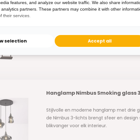
edia features, and analyze our website traffic. We also share informati
d analytics partners. These partners may combine it with other informat
Industriële vloerlamp Illusion Smo
 their services.
Deze industriële vloerlamp met glazen bolle
Het zorgt voor lichtpuntjes op de wat donk
ow selection
Accept all
woonkamer en maakt daarnaast een mooi 
Hanglamp Nimbus Smoking glass 3 
Stijlvolle en moderne hanglamp met drie
de Nimbus 3-lichts brengt sfeer en design
blikvanger voor elk interieur.