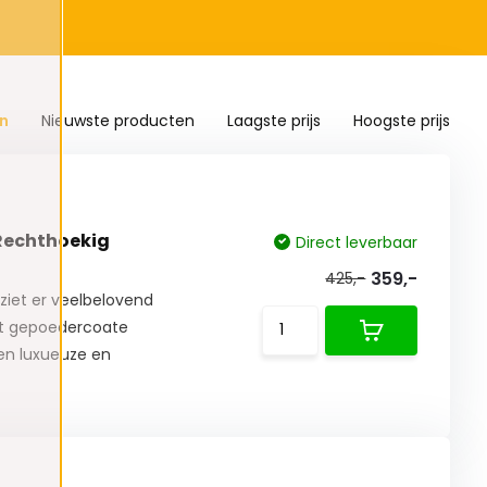
n
Nieuwste producten
Laagste prijs
Hoogste prijs
 Rechthoekig
Direct leverbaar
359,-
425,-
ziet er veelbelovend
rt gepoedercoate
een luxueuze en