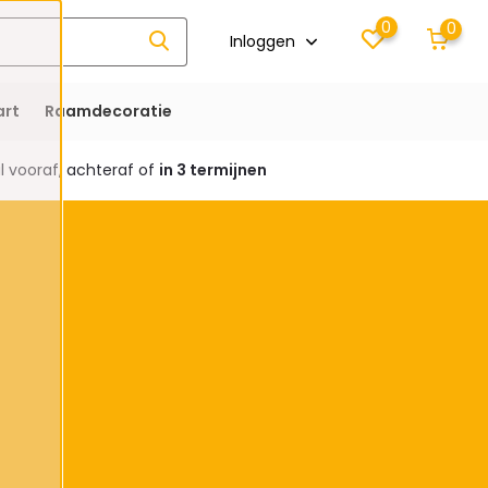
0
0
Inloggen
rt
Raamdecoratie
 vooraf, achteraf of
in 3 termijnen