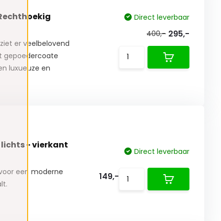
 Rechthoekig
Direct leverbaar
295,-
400,-
ziet er veelbelovend
rt gepoedercoate
een luxueuze en
lichts - vierkant
Direct leverbaar
u voor een moderne
149,-
lt.