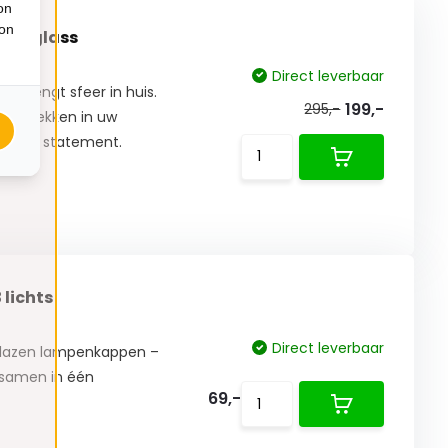
on
ion
king glass
Direct leverbaar
n brengt sfeer in huis.
199,-
295,-
ere plekken in uw
style statement.
lichts
Direct leverbaar
 glazen lampenkappen –
 samen in één
69,-