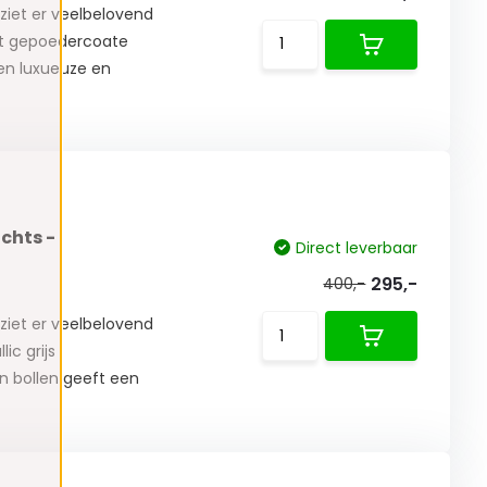
ziet er veelbelovend
rt gepoedercoate
een luxueuze en
ichts -
Direct leverbaar
295,-
400,-
ziet er veelbelovend
ic grijs
n bollen geeft een