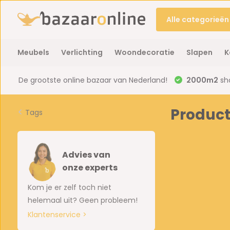
Alle categorieën
Meubels
Verlichting
Woondecoratie
Slapen
K
De grootste online bazaar van Nederland!
2000m2
sh
Produc
Tags
Advies van
onze experts
Kom je er zelf toch niet
helemaal uit? Geen probleem!
Klantenservice >