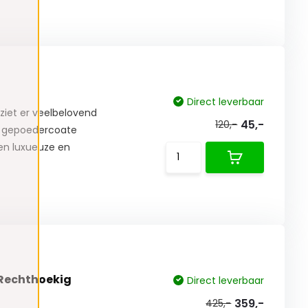
Direct leverbaar
ziet er veelbelovend
45,-
120,-
in gepoedercoate
een luxueuze en
 Rechthoekig
Direct leverbaar
359,-
425,-