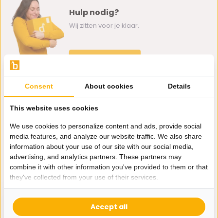
Hulp nodig?
Wij zitten voor je klaar.
Whatsapp ons
0162-231130
Consent
About cookies
Details
klantenservice@bazaaronline.nl
This website uses cookies
We use cookies to personalize content and ads, provide social
media features, and analyze our website traffic. We also share
information about your use of our site with our social media,
Ontvang de nieuwste aanbiedingen en promoties. We zullen
advertising, and analytics partners. These partners may
je niet spammen, beloofd.
combine it with other information you've provided to them or that
they've collected from your use of their services.
Abonneer
Accept all
* Lees hier de wettelijke beperkingen