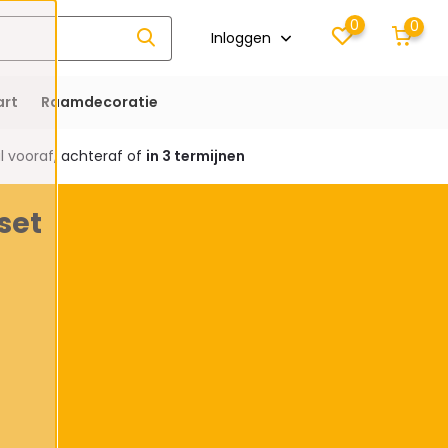
0
0
Inloggen
rt
Raamdecoratie
 vooraf, achteraf of
in 3 termijnen
set