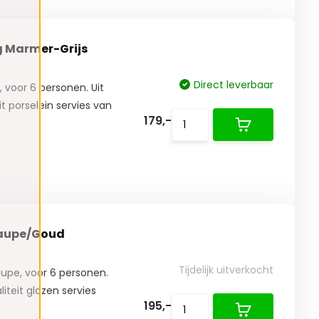
ig Marmer-Grijs
Direct leverbaar
, voor 6 personen. Uit
it porselein servies van
179,-
 Taupe/Goud
Tijdelijk uitverkocht
aupe, voor 6 personen.
liteit glazen servies
195,-