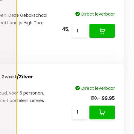
Direct leverbaar
ereen. Deze Gebakschaal
geeft aan je High Tea.
45,-
g Zwart/Zilver
Direct leverbaar
goud, voor 6 personen.
99,95
150,-
iteit porselein servies