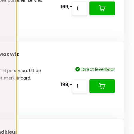
eit porselein servies
169,-
 Mat Wit
Direct leverbaar
or 6 personen. Uit de
et merk Bricard.
199,-
ndkleur