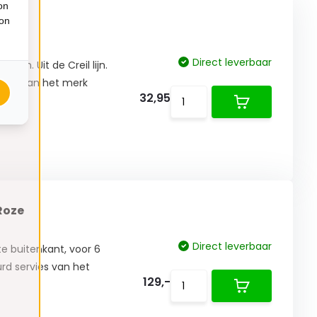
on
ion
Direct leverbaar
onen. Uit de Creil lijn.
rvies van het merk
32,95
Roze
Direct leverbaar
te buitenkant, voor 6
urd servies van het
129,-