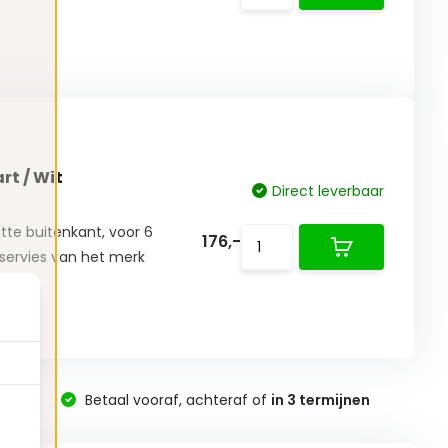
rt / Wit
Direct leverbaar
itte buitenkant, voor 6
176,-
d servies van het merk
-
Betaal vooraf, achteraf of
in 3 termijnen