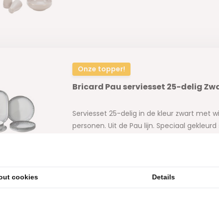
Onze topper!
Bricard Pau serviesset 25-delig Zwa
Serviesset 25-delig in de kleur zwart met w
personen. Uit de Pau lijn. Speciaal gekleur
Bricard.
out cookies
Details
m2
showroom in Woerden
Gratis
bezorging vanaf 50.