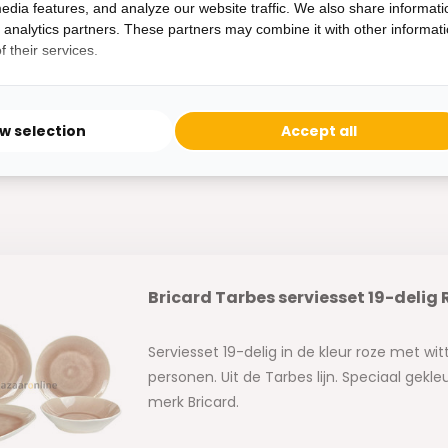
edia features, and analyze our website traffic. We also share informati
d analytics partners. These partners may combine it with other informat
Bricard Creil Borden set 6-delig
 their services.
Bordenset 6-delig in de kleur wit, voor 6 pers
Speciaal hoogwaardige kwaliteit glazen se
ow selection
Accept all
Bricard.
Bricard Tarbes serviesset 19-delig 
Serviesset 19-delig in de kleur roze met wit
personen. Uit de Tarbes lijn. Speciaal gekle
merk Bricard.