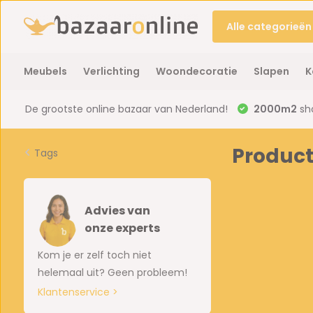
Alle categorieën
Meubels
Verlichting
Woondecoratie
Slapen
K
De grootste online bazaar van Nederland!
2000m2
sh
Product
Tags
Advies van
onze experts
Kom je er zelf toch niet
helemaal uit? Geen probleem!
Klantenservice >