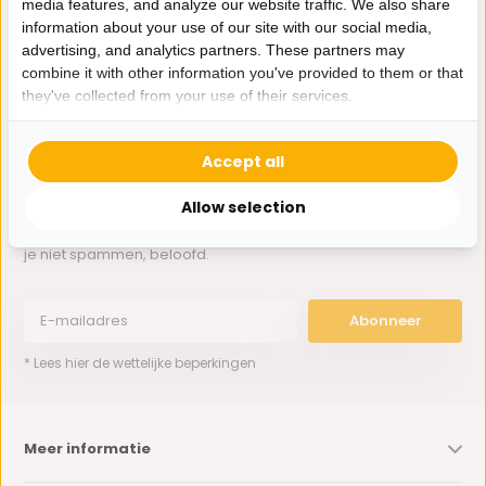
media features, and analyze our website traffic. We also share
Whatsapp ons
information about your use of our site with our social media,
advertising, and analytics partners. These partners may
0162-231130
combine it with other information you've provided to them or that
klantenservice@bazaaronline.nl
they've collected from your use of their services.
Accept all
Allow selection
Ontvang de nieuwste aanbiedingen en promoties. We zullen
je niet spammen, beloofd.
Abonneer
* Lees hier de wettelijke beperkingen
Meer informatie